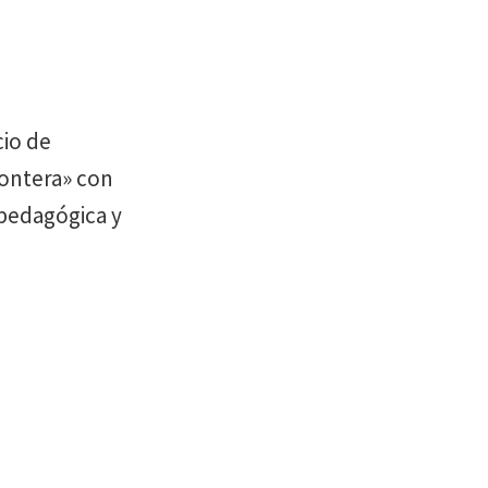
cio de
rontera» con
 pedagógica y