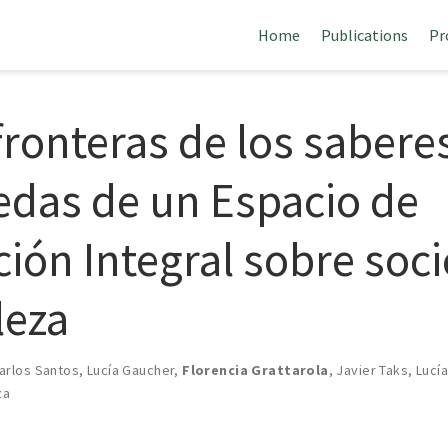
Home
Publications
Pr
fronteras de los saberes
das de un Espacio de
ión Integral sobre soc
leza
arlos Santos
,
Lucía Gaucher
,
Florencia Grattarola
,
Javier Taks
,
Lucí
za