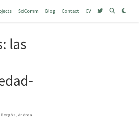
ojects
SciComm
Blog
Contact
CV
: las
iedad-
a Bergós
,
Andrea