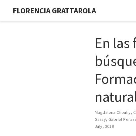
FLORENCIA GRATTAROLA
En las 
búsque
Formac
natura
Magdalena Chouhy
,
C
Garay
,
Gabriel Peraz
July, 2019