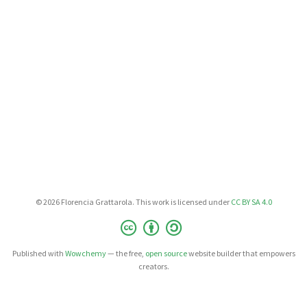
© 2026 Florencia Grattarola. This work is licensed under
CC BY SA 4.0
Published with
Wowchemy
— the free,
open source
website builder that empowers
creators.